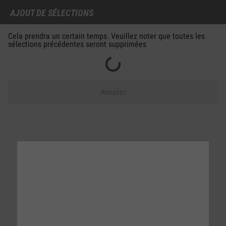
AJOUT DE SÉLECTIONS
Cela prendra un certain temps. Veuillez noter que toutes les
S’inscrire
Se connecter
Rechercher
sélections précédentes seront supprimées
Annuler